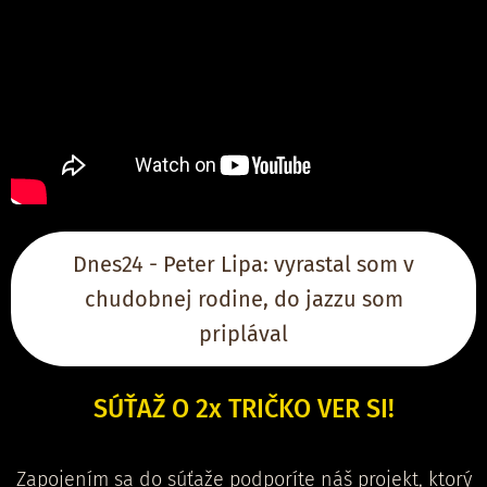
Dnes24 - Peter Lipa: vyrastal som v
chudobnej rodine, do jazzu som
priplával
SÚŤAŽ O 2x TRIČKO VER SI!
Zapojením sa do súťaže podporíte náš projekt, ktorý