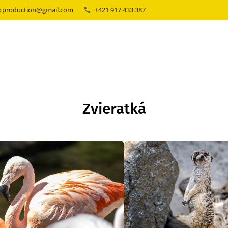
cproduction@gmail.com
+421 917 433 387
Zvieratká