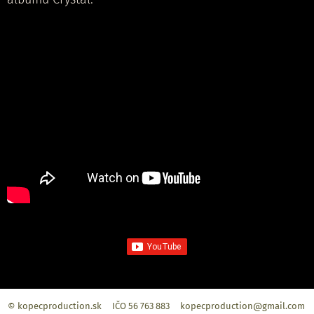
© kopecproduction.sk IČO 56 763 883 kopecproduction@gmail.com