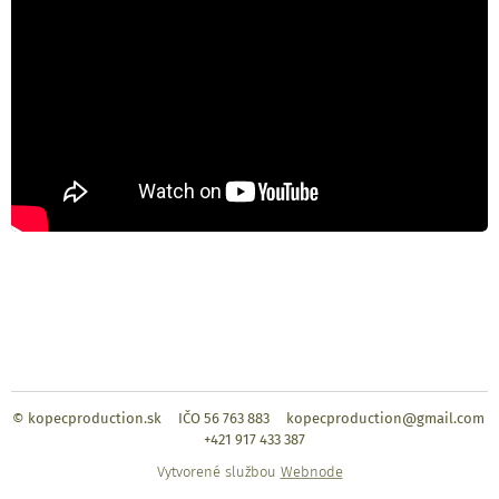
© kopecproduction.sk IČO 56 763 883 kopecproduction@gmail.com
+421 917 433 387
Vytvorené službou
Webnode