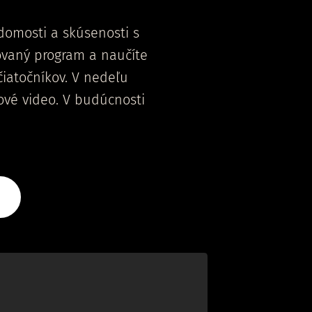
edomosti a skúsenosti s
ovaný program a naučíte
čiatočníkov. V nedeľu
ové video. V budúcnosti