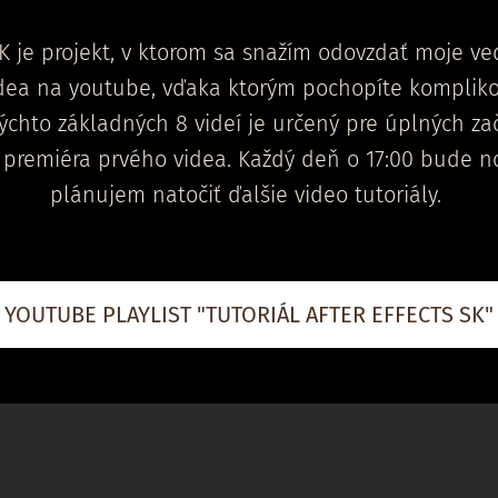
 SK je projekt, v ktorom sa snažím odovzdať moje v
dea na youtube, vďaka ktorým pochopíte komplik
ýchto základných 8 videí je určený pre úplných za
e premiéra prvého videa. Každý deň o 17:00 bude n
plánujem natočiť ďalšie video tutoriály.
YOUTUBE PLAYLIST "TUTORIÁL AFTER EFFECTS SK"