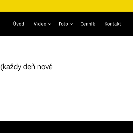
Úvod
Video
Foto
Cenník
Kontakt
 (každy deň nové