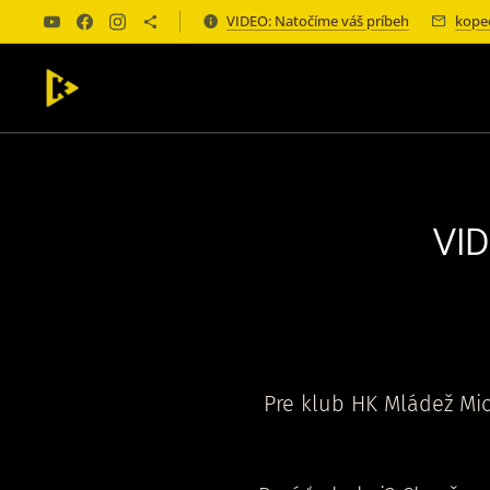
VIDEO: Natočíme váš príbeh
kope
VID
Pre klub HK Mládež Mi