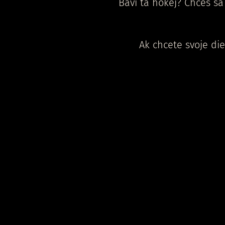
Baví ťa hokej? Chceš s
Ak chcete svoje die