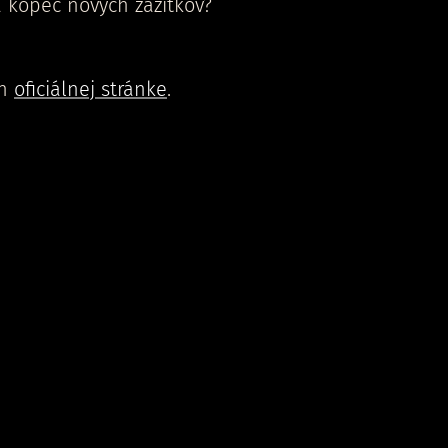
 kopec nových zážitkov?
ch
oficiálnej stránke
.