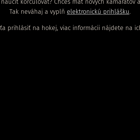
a naučiť korčuľovať? Chceš mať nových kamarátov a
Tak neváhaj a vyplň
elektronickú prihlášku
.
ťa prihlásiť na hokej, viac informácii nájdete na i