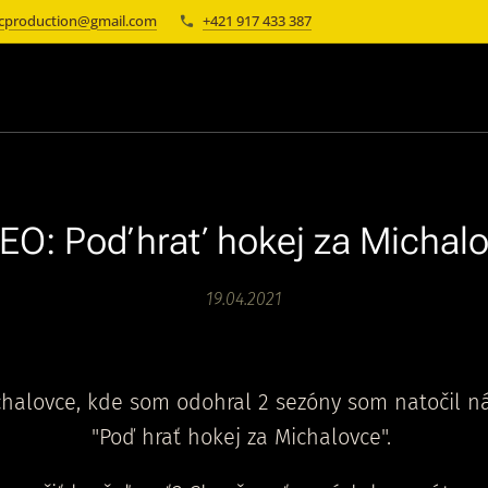
cproduction@gmail.com
+421 917 433 387
EO: Poď hrať hokej za Michal
19.04.2021
chalovce, kde som odohral 2 sezóny som natočil n
"Poď hrať hokej za Michalovce".