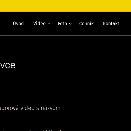
Úvod
Video
Foto
Cenník
Kontakt
ovce
áborové video s názvom